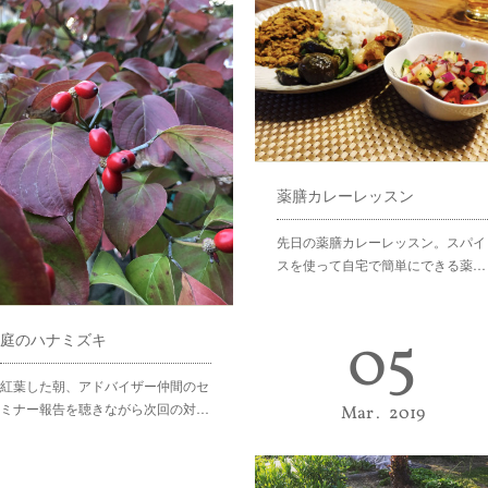
薬膳カレーレッスン
先日の薬膳カレーレッスン。スパイ
スを使って自宅で簡単にできる薬…
05
庭のハナミズキ
紅葉した朝、アドバイザー仲間のセ
ミナー報告を聴きながら次回の対…
Mar
2019