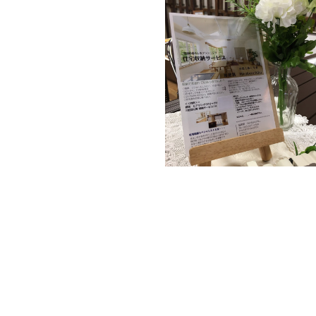
住宅収納サービス無料相談会
日時:11月10日(土)場所:こめっせ宇
多津時間:10時〜16時新築、リフ…