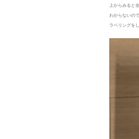
上からみると
わからないので
ラベリングを