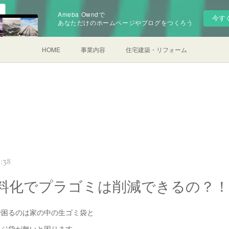
Ameba Owndで
今す
あなただけのホームページやブログをつくろう
HOME
事業内容
住宅建築・リフォーム
:38
料化でプラゴミは削減できるの？！
で困るのは家の中の生ゴミ袋と
レジ袋が無いと困ります。