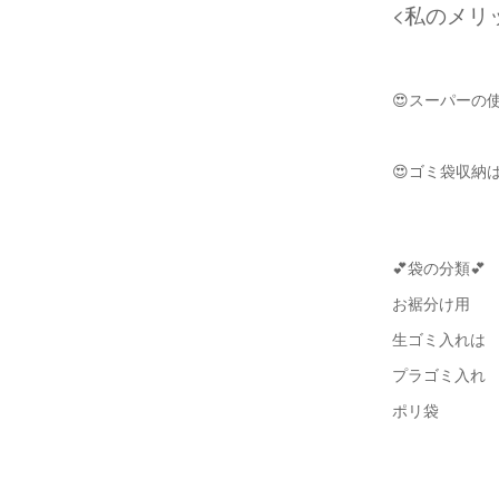
<私のメリ
😍スーパーの
😍ゴミ袋収納
💕袋の分類💕
お裾分け用 
生ゴミ入れは
プラゴミ入れ 
ポリ袋 7