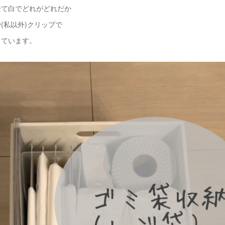
全て白でどれがどれだか
(私以外)クリップで
しています。