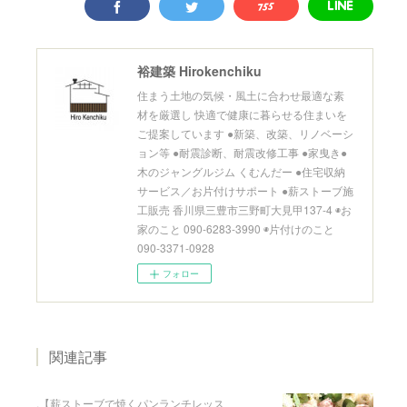
裕建築 Hirokenchiku
住まう土地の気候・風土に合わせ最適な素
材を厳選し 快適で健康に暮らせる住まいを
ご提案しています ●新築、改築、リノベーシ
ョン等 ●耐震診断、耐震改修工事 ●家曳き●
木のジャングルジム くむんだー ●住宅収納
サービス／お片付けサポート ●薪ストーブ施
工販売 香川県三豊市三野町大見甲137-4 ◉お
家のこと 090-6283-3990 ◉片付けのこと
090-3371-0928
フォロー
関連記事
.⁡【薪ストーブで焼くパンランチレッス