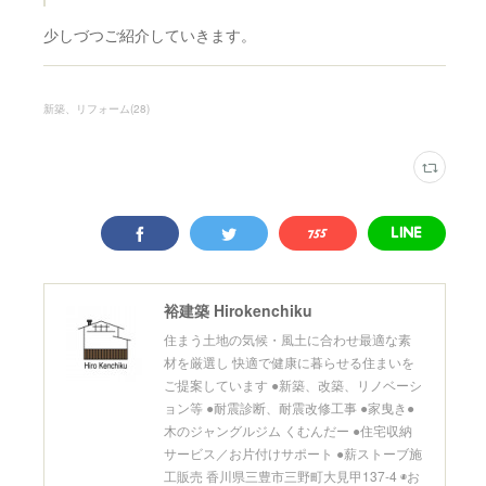
少しづつご紹介していきます。
新築、リフォーム
(
28
)
裕建築 Hirokenchiku
住まう土地の気候・風土に合わせ最適な素
材を厳選し 快適で健康に暮らせる住まいを
ご提案しています ●新築、改築、リノベーシ
ョン等 ●耐震診断、耐震改修工事 ●家曳き●
木のジャングルジム くむんだー ●住宅収納
サービス／お片付けサポート ●薪ストーブ施
工販売 香川県三豊市三野町大見甲137-4 ◉お