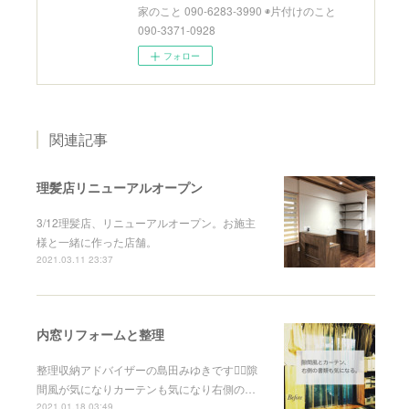
家のこと 090-6283-3990 ◉片付けのこと
090-3371-0928
フォロー
関連記事
理髪店リニューアルオープン
3/12理髪店、リニューアルオープン。お施主
様と一緒に作った店舗。
2021.03.11 23:37
内窓リフォームと整理
整理収納アドバイザーの島田みゆきです🙇‍♀️隙
間風が気になりカーテンも気になり右側の…
2021.01.18 03:49